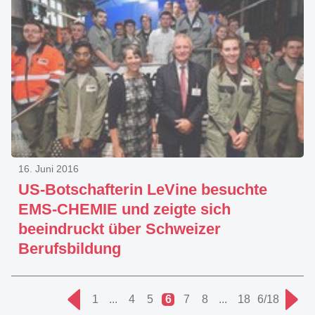
16. Juni 2016
US-Botschafterin LeVine besuchte
EMS-CHEMIE und zeigte sich
beeindruckt über Schweizer
Berufsbildung
1
...
4
5
6
7
8
...
18
6/18