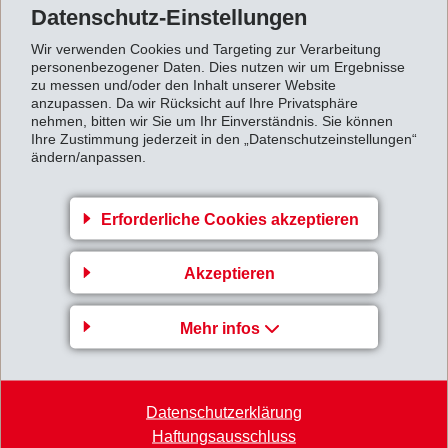
Datenschutz-Einstellungen
ihr Wachstum fort, während sich die
Wir verwenden Cookies und Targeting zur Verarbeitung
krisengeschüttelten europäischen Märkte zusehends
personenbezogener Daten. Dies nutzen wir um Ergebnisse
erholten.
zu messen und/oder den Inhalt unserer Website
anzupassen. Da wir Rücksicht auf Ihre Privatsphäre
EMS gelang es, das innovative Spezialitätengeschäft
nehmen, bitten wir Sie um Ihr Einverständnis. Sie können
Ihre Zustimmung jederzeit in den „Datenschutzeinstellungen“
erfolgreich voranzutreiben und neue Anwendungen zu
ändern/anpassen.
erschliessen. Die weltweiten Marktpositionen wurden
erweitert und China als Innovationsschwerpunkt
Erforderliche Cookies akzeptieren
ausgebaut.
Im Vergleich zum Euro (und zum Schweizer Franken)
Akzeptieren
schwächere Währungen schmälerten das
Umsatzwachstum in Schweizer Franken.
Mehr infos
3-Monatsbericht_2014.pdf
Datenschutzerklärung
Zurück zur Übersicht
Haftungsausschluss