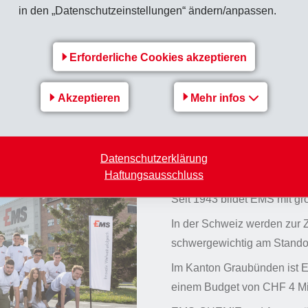
in den „Datenschutzeinstellungen“ ändern/anpassen.
tzungsprogramme für
anderen Instituten an.
Erforderliche Cookies akzeptieren
Akzeptieren
Mehr infos
Lehrlingsaus
in Domat/Em
Datenschutzerklärung
Haftungsausschluss
Seit 1943 bildet EMS mit gr
In der Schweiz werden zur Z
schwergewichtig am Stand
Im Kanton Graubünden ist E
einem Budget von CHF 4 Mi