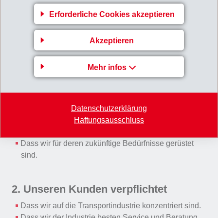
Dämpfen
Erforderliche Cookies akzeptieren
Akzeptieren
Was wir dabei unseren Kunden bewusst machen
Mehr infos
wollen:
1. Weltweit aktiv
Datenschutzerklärung
Dass wir über weltweite Ressourcen verfügen.
Haftungsausschluss
Dass wir lokalen Service bieten..
Dass wir international akzeptierte Produkte anbieten.
Dass wir für deren zukünftige Bedürfnisse gerüstet
sind.
2. Unseren Kunden verpflichtet
Dass wir auf die Transportindustrie konzentriert sind.
Dass wir der Industrie besten Service und Beratung