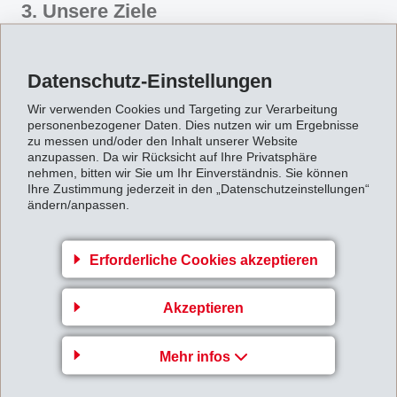
3. Unsere Ziele
Es ist unsere Hauptaufgabe, durch konkurrenzlose
Produkte und Leistungen überdurchschnittliche
Datenschutz-Einstellungen
Gewinne zu erzielen.
Wir wollen in ausgewählten Ländern und
Wir verwenden Cookies und Targeting zur Verarbeitung
personenbezogener Daten. Dies nutzen wir um Ergebnisse
Marktsegmenten für einen anspruchsvollen
zu messen und/oder den Inhalt unserer Website
Kundenkreis tätig sein.
anzupassen. Da wir Rücksicht auf Ihre Privatsphäre
Es ist unser Ziel, in unseren Segmenten weltweit eine
nehmen, bitten wir Sie um Ihr Einverständnis. Sie können
Ihre Zustimmung jederzeit in den „Datenschutzeinstellungen“
führende MarktsteIlung einzunehmen.
ändern/anpassen.
Wir wollen die Risiken allein tragen und unser
Wachstum weitgehend selbst finanzieren.
Erforderliche Cookies akzeptieren
4. Unsere Sorgfalt
Akzeptieren
Wir treffen unsere Entscheidungen mit Sorgfalt und
gehen nur überblickbare Risiken ein.
Mehr infos
Wir streben im Interesse unserer Mitarbeiter und der
Aktionäre eine gesunde Finanzlage an.