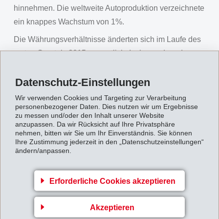
hinnehmen. Die weltweite Autoproduktion verzeichnete
ein knappes Wachstum von 1%.
Die Währungsverhältnisse änderten sich im Laufe des
ersten Quartals 2015 wesentlich. Insbesondere der
Schweizer Franken verzeichnete beträchtliche
Datenschutz-Einstellungen
Aufschläge, was sich bremsend auf die
Umsatzentwicklung von EMS in Schweizer Franken
Wir verwenden Cookies und Targeting zur Verarbeitung
personenbezogener Daten. Dies nutzen wir um Ergebnisse
auswirkte. Der inzwischen zum US-Dollar (und zum
zu messen und/oder den Inhalt unserer Website
Schweizer Franken) deutlich schwächere Euro dürfte
anzupassen. Da wir Rücksicht auf Ihre Privatsphäre
nehmen, bitten wir Sie um Ihr Einverständnis. Sie können
erst in den kommenden Monaten positive Impulse für
Ihre Zustimmung jederzeit in den „Datenschutzeinstellungen“
die europäische Exportwirtschaft bringen.
ändern/anpassen.
EMS begegnet den negativen Währungseinflüssen mit
einer konsequenten Wachstumsstrategie mit profitablen
Erforderliche Cookies akzeptieren
Spezialitäten in den Hochleistungspolymeren.
Akzeptieren
Innovative Produkte und Lösungen werden rasch in die