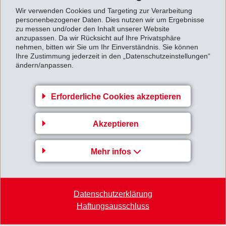
Wir verwenden Cookies und Targeting zur Verarbeitung
besonders erfreuliches Umsatzwachstum konnte in
personenbezogener Daten. Dies nutzen wir um Ergebnisse
Asien erreicht werden. Versorgungsengpässe lassen
zu messen und/oder den Inhalt unserer Website
anzupassen. Da wir Rücksicht auf Ihre Privatsphäre
die Rohstoffpreise stetig und stark ansteigen und
nehmen, bitten wir Sie um Ihr Einverständnis. Sie können
machen Verkaufspreiserhöhungen bei Kunden
Ihre Zustimmung jederzeit in den „Datenschutzeinstellungen“
ändern/anpassen.
unumgänglich.
Für 2017 erwartet EMS unverändert einen Nettoumsatz
Erforderliche Cookies akzeptieren
und ein Betriebsergebnis (EBIT) leicht über Vorjahr.
Zum vollständigen 3-Monatsbericht gelangen Sie über
Akzeptieren
folgenden Downloadlink:
Mehr infos
3-Monatsbericht_2017.pdf
Zurück zur Übersicht
Datenschutzerklärung
Haftungsausschluss