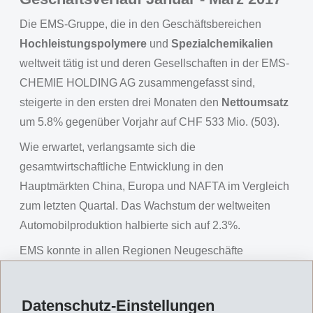
Die EMS-Gruppe, die in den Geschäftsbereichen
Hochleistungspolymere
und
Spezialchemikalien
weltweit tätig ist und deren Gesellschaften in der EMS-
CHEMIE HOLDING AG zusammengefasst sind,
steigerte in den ersten drei Monaten den
Nettoumsatz
um 5.8% gegenüber Vorjahr auf CHF 533 Mio. (503).
Wie erwartet, verlangsamte sich die
gesamtwirtschaftliche Entwicklung in den
Hauptmärkten China, Europa und NAFTA im Vergleich
zum letzten Quartal. Das Wachstum der weltweiten
Automobilproduktion halbierte sich auf 2.3%.
EMS konnte in allen Regionen Neugeschäfte
realisieren. Dank innovativen Produkten und neuen
Anwendungen gelang es, das Geschäft weiter
Datenschutz-Einstellungen
auszubauen und die Marktposition zu stärken. Ein