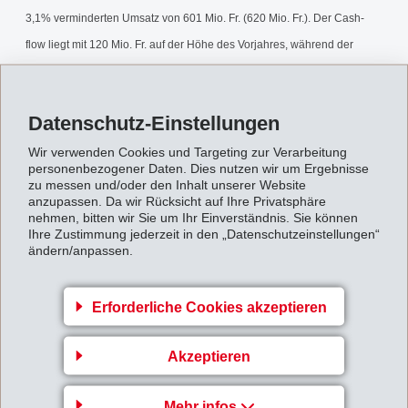
3,1% verminderten Umsatz von 601 Mio. Fr. (620 Mio. Fr.). Der Cash-
flow liegt mit 120 Mio. Fr. auf der Höhe des Vorjahres, während der
operative Gewinn mit 67 Mio. Fr. 1,3% unter dem Vorjahr liegt (68 Mio.
Fr.).
Datenschutz-Einstellungen
8-Monatsbericht1996.pdf
Wir verwenden Cookies und Targeting zur Verarbeitung
personenbezogener Daten. Dies nutzen wir um Ergebnisse
zu messen und/oder den Inhalt unserer Website
Zurück zur Übersicht
anzupassen. Da wir Rücksicht auf Ihre Privatsphäre
nehmen, bitten wir Sie um Ihr Einverständnis. Sie können
Ihre Zustimmung jederzeit in den „Datenschutzeinstellungen“
ändern/anpassen.
Erforderliche Cookies akzeptieren
Gruppenleitung
EFTEC AG
Akzeptieren
Hofstrasse 31
Mehr infos
8590 Romanshorn