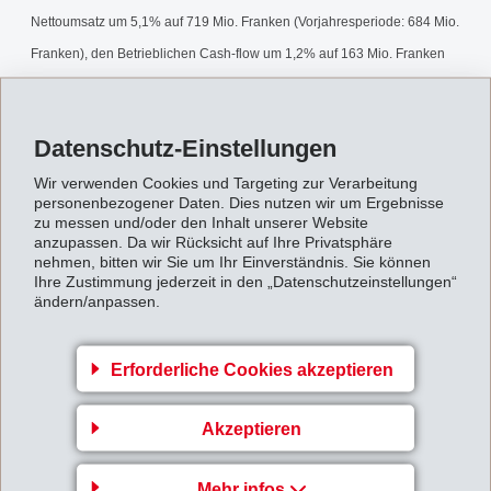
Nettoumsatz um 5,1% auf 719 Mio. Franken (Vorjahresperiode: 684 Mio.
Franken), den Betrieblichen Cash-flow um 1,2% auf 163 Mio. Franken
(161 Mio. Franken) und das Betriebsergebnis um 0,8% auf 126 Mio.
Franken (125 Mio. Franken).
Datenschutz-Einstellungen
8-Monatsbericht1998.pdf
Wir verwenden Cookies und Targeting zur Verarbeitung
personenbezogener Daten. Dies nutzen wir um Ergebnisse
zu messen und/oder den Inhalt unserer Website
Zurück zur Übersicht
anzupassen. Da wir Rücksicht auf Ihre Privatsphäre
nehmen, bitten wir Sie um Ihr Einverständnis. Sie können
Ihre Zustimmung jederzeit in den „Datenschutzeinstellungen“
ändern/anpassen.
Erforderliche Cookies akzeptieren
Gruppenleitung
EFTEC AG
Akzeptieren
Hofstrasse 31
Mehr infos
8590 Romanshorn