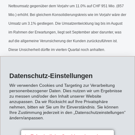
Nettoumsatz gegenüber dem Vorjahr um 11.0% auf CHF 951 Mio. (857
Mio.) erhöht. Bei gleichem Konsolidierungskreis wie im Vorjahr wäre der
Umsatz um 3.1% gestiegen. Die Umsatzentwicklung lag bis im August
im Rahmen der Erwartungen, liegt seit September aber darunter, was
auf die allgemeine Verunsicherung der Kunden zurückzuführen ist.
Diese Unsicherheit dürfte im vierten Quartal noch anhalten.
Der Konsolidierungskreis umfasst zusätzlich die im Februar 2001
Datenschutz-Einstellungen
erworbene Firma Wagner Automobilsysteme sowie EMS-UBE Ltd., Ube
(Japan), welche ausschliesslich für die beiden Partner EMS und UBE
Wir verwenden Cookies und Targeting zur Verarbeitung
personenbezogener Daten. Dies nutzen wir um Ergebnisse
chemische Rohstoffe produziert und deren EMS-Minderheitsbeteiligung
zu messen und/oder den Inhalt unserer Website
anzupassen. Da wir Rücksicht auf Ihre Privatsphäre
von 49% auf 66 2/3% aufgestockt wurde.
nehmen, bitten wir Sie um Ihr Einverständnis. Sie können
Ihre Zustimmung jederzeit in den „Datenschutzeinstellungen“
9-Monatsbericht2001.pdf
ändern/anpassen.