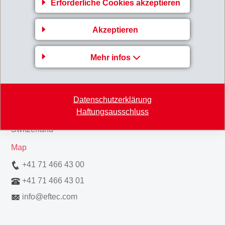
Zurück zur Übersicht
Erforderliche Cookies akzeptieren
Akzeptieren
Mehr infos
Gruppenleitung
EFTEC AG
Datenschutzerklärung
Hofstrasse 31
Haftungsausschluss
8590 Romanshorn
Switzerland
Map
+41 71 466 43 00
+41 71 466 43 01
info
@
eftec.com