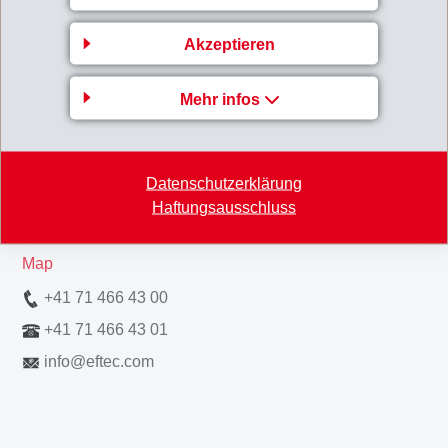
Akzeptieren
Mehr infos
Gruppenleitung
EFTEC AG
Hofstrasse 31
Datenschutzerklärung
8590 Romanshorn
Haftungsausschluss
Switzerland
Map
+41 71 466 43 00
+41 71 466 43 01
info
@
eftec.com