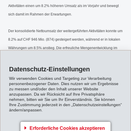
Aktivitäten einen um 8.2% höheren Umsatz als im Vorjahr und bewegt
sich damit im Rahmen der Erwartungen.
Der konsolidierte Nettoumsatz der weitergeführten Aktivitäten konnte um
8.2% auf CHF 946 Mio. (874) gesteigert werden, während er in lokalen
Währungen um 8.5% anstieg. Die erfreuliche Mengenentwicklung im
Bereich der Polymeren Werkstoffe sowie höhere durchschnittliche
Verkaufspreise wirkten sich positiv auf den Umsatz aus.
Datenschutz-Einstellungen
Wir verwenden Cookies und Targeting zur Verarbeitung
Für die weitergeführten Aktivitäten erwartet EMS 2005 unverändert
personenbezogener Daten. Dies nutzen wir um Ergebnisse
zu messen und/oder den Inhalt unserer Website
einen Umsatz und ein Betriebsergebnis (EBIT) leicht über Vorjahr.
anzupassen. Da wir Rücksicht auf Ihre Privatsphäre
nehmen, bitten wir Sie um Ihr Einverständnis. Sie können
9-Monatsbericht2005.pdf
Ihre Zustimmung jederzeit in den „Datenschutzeinstellungen“
ändern/anpassen.
Zurück zur Übersicht
Erforderliche Cookies akzeptieren