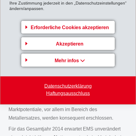
Ihre Zustimmung jederzeit in den „Datenschutzeinstellungen“
Unternehmensbereich EMS-EFTEC zusätzliche
ändern/anpassen.
Marktanteile gewann. Das starke Wachstum mit
hochmargigen Spezialitäten bei gleichzeitiger
Erforderliche Cookies akzeptieren
Kostendisziplin wirkte sich auch im 3. Quartal erfreulich
auf das Ergebnis und die Ergebnismarge aus.
Akzeptieren
Für die nächsten Monate hat sich EMS auf eine
verlangsamte wirtschaftliche Entwicklung, geprägt von
Mehr infos
politischer Instabilität, eingestellt. Kosten und
Investitionen werden entsprechend zurückhaltend
behandelt. An der erfolgreichen Spezialitätenstrategie
Datenschutzerklärung
im Bereich der Hochleistungspolymere wird
Haftungsausschluss
unvermindert festgehalten. Die weltweit vorhandenen
Marktpotentiale, vor allem im Bereich des
Metallersatzes, werden konsequent erschlossen.
Für das Gesamtjahr 2014 erwartet EMS unverändert