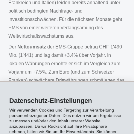
Frankreich und Italien) leiden bereits anhaltend unter
politisch bedingten Nachfrage- und
Investitionsschwächen. Für die nächsten Monate geht
EMS von einer weiteren Verlangsamung des
Weltwirtschaftswachstums aus.
Der
Nettoumsatz
der EMS-Gruppe betrug CHF 1'490
Mio. (1'441) und lag damit +3.4% über Vorjahr. In
lokalen Währungen erhöhte er sich im Vergleich zum
Vorjahr um +7.5%. Zum Euro (und zum Schweizer
Franken) schwächere Drittwährungen schmälerten das
Umsatzwachstum in Schweizer Franken. EMS gelang
es, mit neuen Entwicklungen das Spezialitätengeschäft
Datenschutz-Einstellungen
im Geschäftsbereich Hochleistungspolymere weiter
Wir verwenden Cookies und Targeting zur Verarbeitung
auszubauen. Besonders gut manifestierte sich dies im
personenbezogener Daten. Dies nutzen wir um Ergebnisse
zu messen und/oder den Inhalt unserer Website
weltweiten Autogeschäft, wo zahlreiche neue
anzupassen. Da wir Rücksicht auf Ihre Privatsphäre
Kunststoffanwendungen realisiert und der
nehmen, bitten wir Sie um Ihr Einverständnis. Sie können