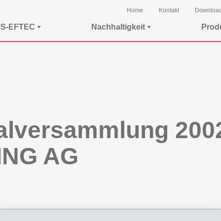
Home
Kontakt
Downloa
MS-EFTEC
Nachhaltigkeit
Prod
alversammlung 200
ING AG
Feinchemikalien und Engineering tätige EMS-Gruppe den konsolidierten Abschluss 