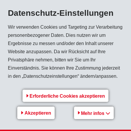
ellschaft - der EMS-CHEMIE HOLDING AG, die ihr Geschäftsjahr auf den 30. April abs
Datenschutz-Einstellungen
01.05.2001 bis 30.04.2002 CHF 196 Mio. (Vorjahr CHF 238 Mio.). Der Bilanzgewinn
Wir verwenden Cookies und Targeting zur Verarbeitung
personenbezogener Daten. Dies nutzen wir um
Ergebnisse zu messen und/oder den Inhalt unserer
eralversammlung vom 17. August 2002 - wie in den Vorjahren - beantragen, de
Website anzupassen. Da wir Rücksicht auf Ihre
Privatsphäre nehmen, bitten wir Sie um Ihr
Einverständnis. Sie können Ihre Zustimmung jederzeit
e die detaillierte Traktandenliste werden in der zweiten Hälfte Juli zugestellt
in den „Datenschutzeinstellungen“ ändern/anpassen.
Erforderliche Cookies akzeptieren
Zurück zur Übersicht
Akzeptieren
Mehr infos