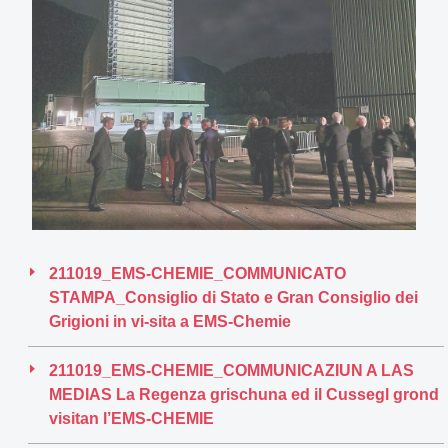
211019_EMS-CHEMIE_COMMUNICATO
STAMPA_Consiglio di Stato e Gran Consiglio dei
Grigioni in vi-sita a EMS-Chemie
211019_EMS-CHEMIE_COMMUNICAZIUN A LAS
MEDIAS La Regenza grischuna ed il Cussegl grond
visitan l’EMS-CHEMIE