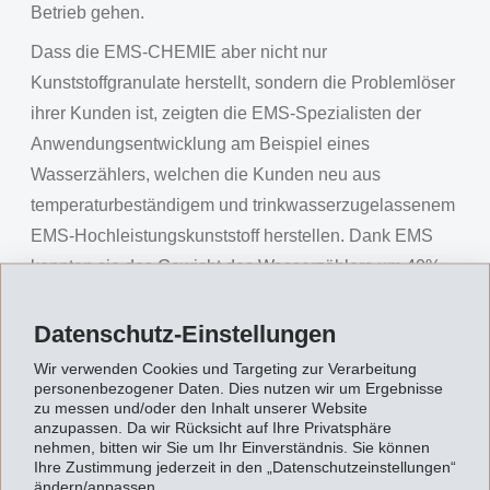
Betrieb gehen.
Dass die EMS-CHEMIE aber nicht nur
Kunststoffgranulate herstellt, sondern die Problemlöser
ihrer Kunden ist, zeigten die EMS-Spezialisten der
Anwendungsentwicklung am Beispiel eines
Wasserzählers, welchen die Kunden neu aus
temperaturbeständigem und trinkwasserzugelassenem
EMS-Hochleistungskunststoff herstellen. Dank EMS
konnten sie das Gewicht des Wasserzählers um 40%
und ihre Kosten um 20% senken.
Datenschutz-Einstellungen
Ein wahres "Monument" für die eindrücklichen
Investitionspläne von EMS ist aber das neue, mit 45
Wir verwenden Cookies und Targeting zur Verarbeitung
personenbezogener Daten. Dies nutzen wir um Ergebnisse
Metern schweizweit höchste Hochregallager, welches
zu messen und/oder den Inhalt unserer Website
anzupassen. Da wir Rücksicht auf Ihre Privatsphäre
noch dieses Jahr in Betrieb gehen wird. Die EMS-
nehmen, bitten wir Sie um Ihr Einverständnis. Sie können
Logistik versendet jährlich eine Viertel Million Paletten
Ihre Zustimmung jederzeit in den „Datenschutzeinstellungen“
ändern/anpassen.
mit EMS-Produkten in die ganze Welt. Dabei werden