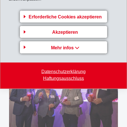
die Übersee-Lieferungen und 80% der Rohstoffe
bereits auf der Schiene transportiert!
Erforderliche Cookies akzeptieren
Die höchste Bündnerin, Standespräsidentin Aita
Akzeptieren
Zanetti, dankte der EMS-CHEMIE für ihr Engagement
für den Kanton als Arbeitgeberin, in der Ausbildung, als
Mehr infos
Steuerzahlerin und im sozialen und kulturellen Bereich.
Datenschutzerklärung
Haftungsausschluss