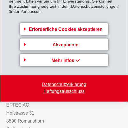
nehmen, bitten wir Sie um Ihr Einverständnis. Sie können
Ihre Zustimmung jederzeit in den „Datenschutzeinstellungen“
ändern/anpassen.
Das Eigenkapital stieg auf CHF 1'208 Mio. (31.12.2010: CHF 1'110
Mio.). Die Eigenkapitalquote beträgt 68.4% (31.12.2010: 66.5%).
Erforderliche Cookies akzeptieren
MHalbjahresabschluss_IFRS_2011.pdf
Akzeptieren
Zurück zur Übersicht
Mehr infos
Datenschutzerklärung
Haftungsausschluss
Gruppenleitung
EFTEC AG
Hofstrasse 31
8590 Romanshorn