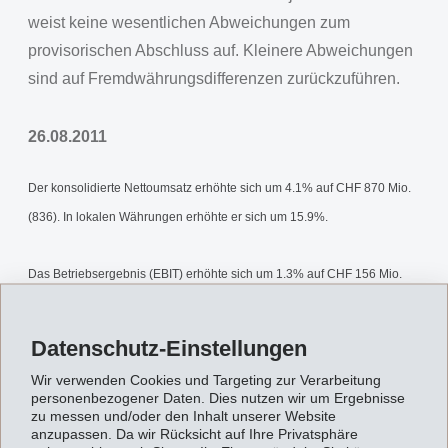
weist keine wesentlichen Abweichungen zum
provisorischen Abschluss auf. Kleinere Abweichungen
sind auf Fremdwährungsdifferenzen zurückzuführen.
26.08.2011
Der konsolidierte Nettoumsatz erhöhte sich um 4.1% auf CHF 870 Mio.
(836). In lokalen Währungen erhöhte er sich um 15.9%.
Das Betriebsergebnis (EBIT) erhöhte sich um 1.3% auf CHF 156 Mio.
(154).
Datenschutz-Einstellungen
Das Finanzergebnis betrug CHF 2 Mio. (2).
Wir verwenden Cookies und Targeting zur Verarbeitung
personenbezogener Daten. Dies nutzen wir um Ergebnisse
zu messen und/oder den Inhalt unserer Website
Der Nettogewinn für das erste Halbjahr 2011 belief sich auf CHF 129
anzupassen. Da wir Rücksicht auf Ihre Privatsphäre
Mio. (128) und 0.9% über Vorjahr.