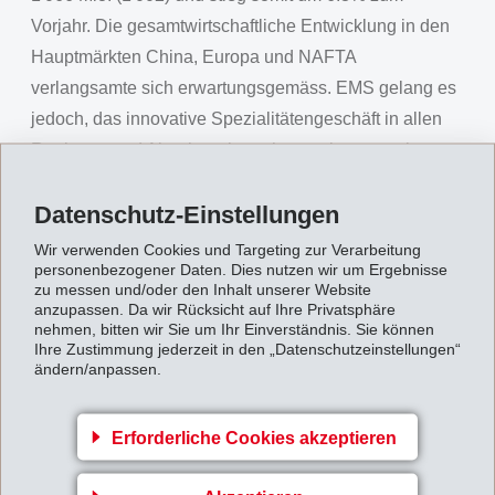
Vorjahr. Die gesamtwirtschaftliche Entwicklung in den
Hauptmärkten China, Europa und NAFTA
verlangsamte sich erwartungsgemäss. EMS gelang es
jedoch, das innovative Spezialitätengeschäft in allen
Regionen und Abnehmerbranchen weiter auszubauen.
Ein besonders erfreuliches Wachstum konnte im
Datenschutz-Einstellungen
Absatzmarkt Asien verzeichnet werden.
Wir verwenden Cookies und Targeting zur Verarbeitung
Das
Betriebsergebnis (EBIT)
stieg auf CHF 280 Mio.
personenbezogener Daten. Dies nutzen wir um Ergebnisse
(265) und wuchs um 5.8% zum Vorjahr. Der
zu messen und/oder den Inhalt unserer Website
anzupassen. Da wir Rücksicht auf Ihre Privatsphäre
betriebliche Cash Flow (EBITDA) erhöhte sich dabei
nehmen, bitten wir Sie um Ihr Einverständnis. Sie können
um 5.3% auf CHF 306 Mio. (291). Die EBIT-Marge liegt
Ihre Zustimmung jederzeit in den „Datenschutzeinstellungen“
ändern/anpassen.
bei 26.3% (26.4%), die EBITDA-Marge bei 28.7%
(29.0%). Neugeschäfte mit Spezialitäten wirkten sich
positiv auf die Ergebnisentwicklung aus. Anhaltende
Erforderliche Cookies akzeptieren
Versorgungsengpässe trieben die Rohstoffpreise stark