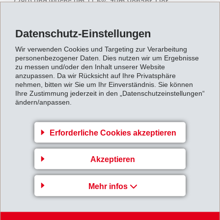
(280) und wuchs um 11.5% zum Vorjahr. Der
betriebliche Cash Flow (EBITDA) erhöhte sich dabei
um 10.9% auf CHF 339 Mio. (306). Die EBIT-Marge
Datenschutz-Einstellungen
liegt bei 26.1% (26.3%), die EBITDA-Marge bei 28.3%
Wir verwenden Cookies und Targeting zur Verarbeitung
(28.7%). Die Neugeschäfte mit Spezialitäten wirkten
personenbezogener Daten. Dies nutzen wir um Ergebnisse
zu messen und/oder den Inhalt unserer Website
sich erfreulich auf das Ergebnis aus. Anhaltende
anzupassen. Da wir Rücksicht auf Ihre Privatsphäre
Versorgungsengpässe führten zu weiter steigenden
nehmen, bitten wir Sie um Ihr Einverständnis. Sie können
Ihre Zustimmung jederzeit in den „Datenschutzeinstellungen“
Rohstoffpreisen und machten
ändern/anpassen.
Verkaufspreiserhöhungen unumgänglich.
Das
Finanzergebnis
betrug CHF 0 Mio. (-5).
Erforderliche Cookies akzeptieren
Der
Nettogewinn
für das 1. Halbjahr 2018 erreichte
Akzeptieren
CHF 260 Mio. (229) und lag damit 13.4% über Vorjahr.
Das
Eigenkapital
erhöhte sich auf CHF 1'821 Mio.
Mehr infos
(31.12.2017: CHF 1'550 Mio.). Die
Eigenkapitalquote
beträgt 77.5% (31.12.2017: 73.8%).