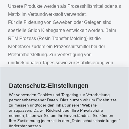
Unsere Produkte werden als Prozesshilfsmittel oder als
Matrix im Verbundwerkstoff verwendet.
Für die Fixierung von Geweben oder Gelegen sind
spezielle Grilon Klebegarne entwickelt worden. Beim
RTM Prozess (Resin Transfer Molding) ist die
Klebefaser zudem ein Prozesshilfsmittel bei der
Preformherstellung. Zur Verfestigung von
unidirektionalen Tapes sowie zur Stabilisierung von
Geweben oder Gelegen aus Kohlenstoff oder
Glasfasern werden alternativ Griltex Schmelzkleber als
Datenschutz-Einstellungen
Suspension, Pulver oder Granulat eingesetzt.
Wir verwenden Cookies und Targeting zur Verarbeitung
Durch den Einsatz von Griltex Schmelzklebern oder
personenbezogener Daten. Dies nutzen wir um Ergebnisse
Grilon Garnen wird die Schlagzähigkeit des Composite
zu messen und/oder den Inhalt unserer Website
anzupassen. Da wir Rücksicht auf Ihre Privatsphäre
Bauteils erhöht.
nehmen, bitten wir Sie um Ihr Einverständnis. Sie können
Steifigkeit, Wärmeformbeständigkeit und Transparenz
Ihre Zustimmung jederzeit in den „Datenschutzeinstellungen“
ändern/anpassen.
sind die Argumente für den Einsatz von Griltex