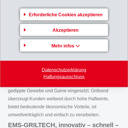
Polyamiden und Grilon Fasern zur Herstellung von
Verbundwerkstoffen mit thermoplastischer Matrix
Erforderliche Cookies akzeptieren
(Organoblech).
Akzeptieren
Grilbond - der Haftvermittler für
Qualitätsreifen
Mehr infos
Grilbond ist der Haftvermittler für die Beschichtung von
Polyester-Verstärkungsfasern – weltweit! Grilbond-
Haftvermittler sind die erste Wahl für die Beschichtung
Datenschutzerklärung
von Reifengeweben. Auch in Förderbändern,
Haftungsausschluss
Keilriemen und Schläuchen werden mit Grilbond
gedippte Gewebe und Garne eingesetzt. Grilbond
überzeugt Kunden weltweit durch hohe Haftwerte,
bietet bedeutende ökonomische Vorteile, ist
umweltverträglich und einfach zu verarbeiten.
EMS-GRILTECH, innovativ – schnell –