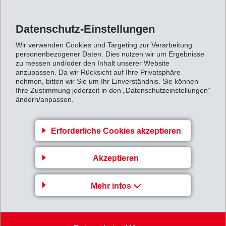
Datenschutz-Einstellungen
Blick in die Zukunft
Wir verwenden Cookies und Targeting zur Verarbeitung
Mit diesem Erfolg bestätigt EMS-GRILTECH seine
personenbezogener Daten. Dies nutzen wir um Ergebnisse
führende Rolle in der Entwicklung innovativer
zu messen und/oder den Inhalt unserer Website
anzupassen. Da wir Rücksicht auf Ihre Privatsphäre
Materialien für die Automobilindustrie. «Dieser Preis ist
nehmen, bitten wir Sie um Ihr Einverständnis. Sie können
Ihre Zustimmung jederzeit in den „Datenschutzeinstellungen“
eine besondere Anerkennung für die Innovationskraft
ändern/anpassen.
und das Engagement unserer Teams. Gemeinsam mit
unseren Partnern haben wir gezeigt, dass
Erforderliche Cookies akzeptieren
Nachhaltigkeit und Design keine Gegensätze sind,
sondern neue Möglichkeiten eröffnen», so die
Akzeptieren
Verantwortlichen bei EMS-GRILTECH.
Mehr infos