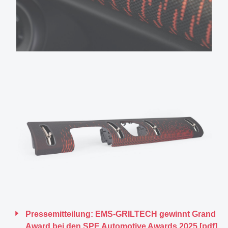
Pressemitteilung: EMS-GRILTECH gewinnt Grand
Award bei den SPE Automotive Awards 2025 [pdf]