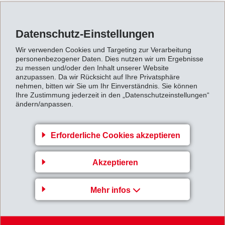
baut EMS den Geschäftsbereich der Polymeren Werkstoffe weiter aus.
Datenschutz-Einstellungen
Zurück zur Übersicht
Wir verwenden Cookies und Targeting zur Verarbeitung
personenbezogener Daten. Dies nutzen wir um Ergebnisse
zu messen und/oder den Inhalt unserer Website
anzupassen. Da wir Rücksicht auf Ihre Privatsphäre
nehmen, bitten wir Sie um Ihr Einverständnis. Sie können
Ihre Zustimmung jederzeit in den „Datenschutzeinstellungen“
ändern/anpassen.
Gruppenleitung
EFTEC AG
Erforderliche Cookies akzeptieren
Hofstrasse 31
8590 Romanshorn
Akzeptieren
Switzerland
Map
Mehr infos
+41 71 466 43 00
+41 71 466 43 01