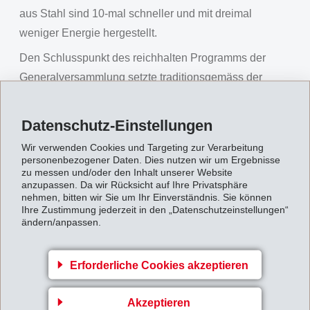
aus Stahl sind 10-mal schneller und mit dreimal
weniger Energie hergestellt.
Den Schlusspunkt des reichhalten Programms der
Generalversammlung setzte traditionsgemäss der
Tambourenverein Domat/Ems
in historischen
Uniformen unter der Leitung von Tambourenmayor
Datenschutz-Einstellungen
Leandro Spescha.
Wir verwenden Cookies und Targeting zur Verarbeitung
personenbezogener Daten. Dies nutzen wir um Ergebnisse
Die Generalversammlung stimmte allen Anträgen des
zu messen und/oder den Inhalt unserer Website
Verwaltungsrates zu. So wird den Aktionären eine
anzupassen. Da wir Rücksicht auf Ihre Privatsphäre
nehmen, bitten wir Sie um Ihr Einverständnis. Sie können
ordentliche Dividende
von CHF 16.50 brutto sowie
Ihre Zustimmung jederzeit in den „Datenschutzeinstellungen“
eine
ausserordentliche Dividende
von CHF 4.50
ändern/anpassen.
brutto je dividendenberechtigter Namenaktie
ausgeschüttet. Diese werden ab dem 18. August 2022
Erforderliche Cookies akzeptieren
zur Auszahlung gelangen.
In den Verwaltungsrat wiedergewählt wurden die
Akzeptieren