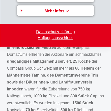
bisherige Verwaltungsräte: Bernhard Merki (Präsident),
Magdalena Martullo (Vizepräsidentin), Dr. Joachim
Mehr infos
Streu und Christoph Mäder. Als Revisionsstelle wurde
die BDO AG, Zürich, gewählt. Weiterhin im Amt ist Dr.
Robert K. Däppen als unabhängiger
Datenschutzerklärung
Haftungsausschluss
Stimmrechtsvertreter.
Im eindrücklichen Festzelt
auf dem Werkplatz
Domat/Ems erhielten die Aktionäre ein schmackhaftes
dreigängiges Mittagsmenü
serviert.
25 Köche
der
Compass Group Schweiz mit mehr als
60 Helfern
der
Männerriege Tamins, des Damenturnvereins Trin
sowie der Bäuerinnen- und Landfrauenverein
Imboden
waren für die Zubereitung von
750 kg
Kalbsgulasch,
1000 kg
Pizokel und
800 Stück
Capuns
verantwortlich. Es wurden insgesamt
1500 Stück
Kopfsalat,
70 kg
Speckwürfel,
500 kg
Rüebli und