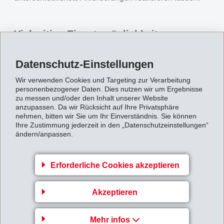
Vielseitige Einsatzmöglichkeiten von
Schutzbekleidung bis Transport
Datenschutz-Einstellungen
Die Einsatzmöglichkeiten sind vielseitig. In der Schutz-
und Arbeitsbekleidung sorgen die Fasern für ein hohes
Wir verwenden Cookies und Targeting zur Verarbeitung
personenbezogener Daten. Dies nutzen wir um Ergebnisse
Mass an Sicherheit bei gleichzeitig angenehmem
zu messen und/oder den Inhalt unserer Website
anzupassen. Da wir Rücksicht auf Ihre Privatsphäre
Tragegefühl. In technischen Anwendungen wie Kabel-
nehmen, bitten wir Sie um Ihr Einverständnis. Sie können
und Schlauchummantelungen bieten sie zusätzlichen
Ihre Zustimmung jederzeit in den „Datenschutzeinstellungen“
ändern/anpassen.
Schutz vor Hitzeeinwirkung. Auch im öffentlichen
Verkehr – etwa in der Luftfahrt, im Schienenverkehr, in
Bussen oder in der Schifffahrt – kommen
Erforderliche Cookies akzeptieren
flammgeschützte Textilien für Sitzbezüge und Teppiche
zum Einsatz, um höchste Sicherheitsstandards zu
Akzeptieren
erfüllen. Darüber hinaus eignen sich die Fasern für
Mehr infos
Heimtextilien wie Vorhänge oder Teppiche, bei denen