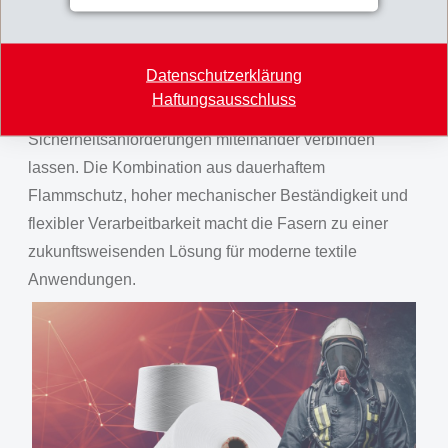
neben Funktionalität auch ästhetische Aspekte gefragt
sind.
Datenschutzerklärung
Mit NEXYLON FR zeigt EMS-GRILTECH, wie sich
Haftungsausschluss
innovative Materialentwicklung und
Sicherheitsanforderungen miteinander verbinden
lassen. Die Kombination aus dauerhaftem
Flammschutz, hoher mechanischer Beständigkeit und
flexibler Verarbeitbarkeit macht die Fasern zu einer
zukunftsweisenden Lösung für moderne textile
Anwendungen.