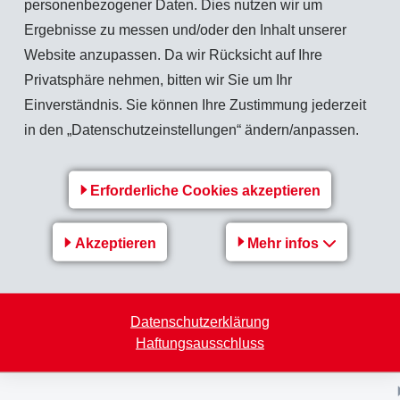
personenbezogener Daten. Dies nutzen wir um
n vertreten. Dies entspricht 82,3% sämtlicher Aktienstimmen.
Ergebnisse zu messen und/oder den Inhalt unserer
Website anzupassen. Da wir Rücksicht auf Ihre
Privatsphäre nehmen, bitten wir Sie um Ihr
Einverständnis. Sie können Ihre Zustimmung jederzeit
Zurück zur Übersicht
in den „Datenschutzeinstellungen“ ändern/anpassen.
Erforderliche Cookies akzeptieren
Akzeptieren
Mehr infos
EMS-Gruppe
EMS-Gruppe
Datenschutzerklärung
EMS-GRIVORY
Haftungsausschluss
EMS-GRILTECH