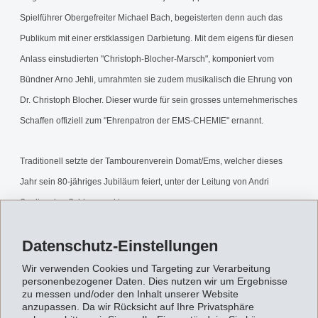
Spielführer Obergefreiter Michael Bach, begeisterten denn auch das
Publikum mit einer erstklassigen Darbietung. Mit dem eigens für diesen
Anlass einstudierten "Christoph-Blocher-Marsch", komponiert vom
Bündner Arno Jehli, umrahmten sie zudem musikalisch die Ehrung von
Dr. Christoph Blocher. Dieser wurde für sein grosses unternehmerisches
Schaffen offiziell zum "Ehrenpatron der EMS-CHEMIE" ernannt.
Traditionell setzte der Tambourenverein Domat/Ems, welcher dieses
Jahr sein 80-jähriges Jubiläum feiert, unter der Leitung von Andri
Seglias den Schlusspunkt.
Datenschutz-Einstellungen
Im Anschluss an das Mittagessen stand die Besichtigung der 1'400 m2
grossen Jubiläumsausstellung* an: 140 Fotografien, über 300
Wir verwenden Cookies und Targeting zur Verarbeitung
personenbezogener Daten. Dies nutzen wir um Ergebnisse
historische Ausstellungsstücke sowie rund 600 Anwendungsbeispiele
zu messen und/oder den Inhalt unserer Website
verdeutlichen die 75 Jahre Unternehmensgeschichte.
anzupassen. Da wir Rücksicht auf Ihre Privatsphäre