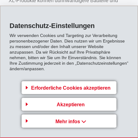
XL-Produkte können dünnwandigere Bauteile und
entsprechend kurze Zykluszeiten realisiert werden.
Aufgrund des hohen E-Moduls zeigen insbesondere
Datenschutz-Einstellungen
langfaserverstärkte Produkte auch bei hoher Last noch
weiter reduzierte Kriechverformungen. So sind die
Wir verwenden Cookies und Targeting zur Verarbeitung
personenbezogener Daten. Dies nutzen wir um Ergebnisse
neuen EMS-Hochleistungskunststoffe in der Lage, die
zu messen und/oder den Inhalt unserer Website
anzupassen. Da wir Rücksicht auf Ihre Privatsphäre
Kriechverformung von Zink-Druckguss-Metallen
nehmen, bitten wir Sie um Ihr Einverständnis. Sie können
deutlich zu unterbieten.
Ihre Zustimmung jederzeit in den „Datenschutzeinstellungen“
ändern/anpassen.
Massgeschneiderte Werkstoffe
Grivory XL-Produkte umfassen eine grosse Bandbreite
Erforderliche Cookies akzeptieren
an gezielt einstellbaren Eigenschaften. Je nach
Anforderungskatalog können die Eigenschaften
Akzeptieren
entsprechend optimiert werden. Tabelle 1 zeigt einige
der Produktvarianten, die jedoch nur einen kleinen
Mehr infos
Ausschnitt der Möglichkeiten darstellen.
Hinzu kommt: Durch die gezielte Verstärkung mit