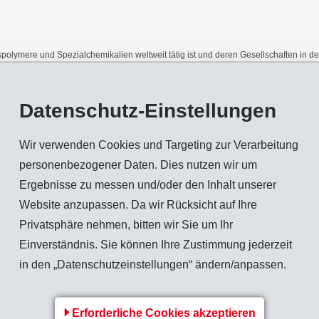
spolymere und Spezialchemikalien weltweit tätig ist und deren Gesellschaften 
n lokalen Währungen: +5.6%) und das Betriebsergebnis (EBIT) um 6.9% im Vergleic
Datenschutz-Einstellungen
d lag damit 4.0% über Vorjahr. In lokalen Währungen erhöhte sich der Umsatz um 5
 Auswirkungen der schwachen Konjunktur in Europa mehr als zu kompensieren. E
Wir verwenden Cookies und Targeting zur Verarbeitung
zielt.
personenbezogener Daten. Dies nutzen wir um
Ergebnisse zu messen und/oder den Inhalt unserer
liegt damit 6.9% über Vorjahr. Der EBITDA erhöhte sich auf CHF 191 Mio. (182) u
Website anzupassen. Da wir Rücksicht auf Ihre
an hochmargigen Spezialitäten im Bereich der Hochleistungspolymere hatte eine
Privatsphäre nehmen, bitten wir Sie um Ihr
Einverständnis. Sie können Ihre Zustimmung jederzeit
in den „Datenschutzeinstellungen“ ändern/anpassen.
S-CHEMIE HOLDING AG die Wiederwahl der bisherigen Verwaltungsräte und Revisi
Erforderliche Cookies akzeptieren