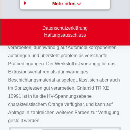
Mehr infos
cleveres Fahrzeugdesign. Dieses herausragende
Eigenschaftsprofil bleibt unter Temperatur, Feuchtigkeit
und mechanischer Beanspruchung erhalten und führt
Datenschutzerklärung
zu einer hohen Belastbarkeit des Werkstoffs im Einsatz
Haftungsausschluss
als Leiterummantelung. Das PA lässt sich einfach
verarbeiten, dünnwandig auf Automobilkomponenten
aufbringen und übersteht problemlos verschärfte
Prüfbedingungen. Der Werkstoff ist vorrangig für das
Extrusionsverfahren als dünnwandiges
Beschichtungsmaterial ausgelegt, lässt sich aber auch
im Spritzgiessen gut verarbeiten. Grilamid TR XE
10991 ist in für die HV-Spannungsebene
charakteristischem Orange verfügbar, und kann auf
Anfrage in zahlreichen weiteren Farben zur Verfügung
gestellt werden.