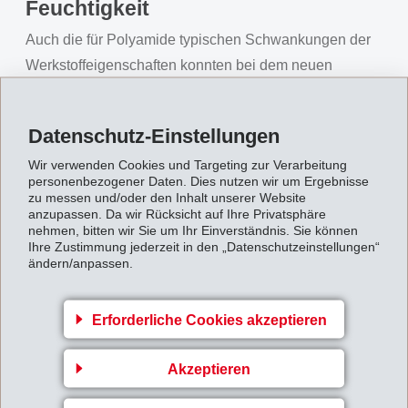
Feuchtigkeit
Auch die für Polyamide typischen Schwankungen der
Werkstoffeigenschaften konnten bei dem neuen
Werkstoff verringert werden. Grilamid TR XE 10991
verhält sich analog zu Materialien mit geringer
Datenschutz-Einstellungen
Wasseraufnahme wie etwa Polyethylen (PE). Die
Wir verwenden Cookies und Targeting zur Verarbeitung
mechanischen Eigenschaften des Spezialkunststoffes
personenbezogener Daten. Dies nutzen wir um Ergebnisse
werden durch Feuchteaufnahme kaum beeinflusst. So
zu messen und/oder den Inhalt unserer Website
anzupassen. Da wir Rücksicht auf Ihre Privatsphäre
bleibt z.B. die Elastizitätsgrenze des Materials nach
nehmen, bitten wir Sie um Ihr Einverständnis. Sie können
Konditionierung nahezu unverändert, was die Stabilität
Ihre Zustimmung jederzeit in den „Datenschutzeinstellungen“
ändern/anpassen.
der Eigenschaften von Grilamid TR XE 10991 belegt.
Mit exzellenten materialtypischen Eigenschaften, wie
Erforderliche Cookies akzeptieren
einem konstanten spezifischen Durchgangswiderstand,
hoher Durchschlagfestigkeit und Kriechstromfestigkeit
Akzeptieren
eröffnet Grilamid TR XE 10991 als Isolationswerkstoff
im HV-Spannungsbereich neue Möglichkeiten für ein