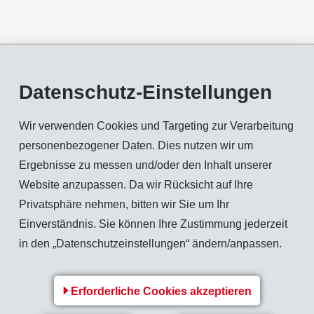
des 75-Jahr Jubiläums von EMS-CHEMIE auf dem Werkplatz Domat/Ems eröffnet. Sei
zugänglich und wurde bisher von über 7'000 begeisterten Personen besucht. Wege
Datenschutz-Einstellungen
 aus der ganzen Schweiz wird die Ausstellung über das Jubiläumsjahr hinaus bis
Wir verwenden Cookies und Targeting zur Verarbeitung
ewegte Geschichte des Bündner Traditionsunternehmens inmitten der Schweizer Alpe
personenbezogener Daten. Dies nutzen wir um
ibstoffersatz aus Holz) im 2. Weltkrieg zu einem internationalen Unternehmen für 
Ergebnisse zu messen und/oder den Inhalt unserer
 Anlagenteile sowie über 600 Produkt- und Anwendungsbeispiele aus allen Unte
Website anzupassen. Da wir Rücksicht auf Ihre
terleben!
Privatsphäre nehmen, bitten wir Sie um Ihr
Einverständnis. Sie können Ihre Zustimmung jederzeit
usstellung, beantworten Fragen und erzählen die eine oder andere Anekdote.
in den „Datenschutzeinstellungen“ ändern/anpassen.
Erforderliche Cookies akzeptieren
 +41 81 632 78 78 (Frau Pascale Beer) oder online.