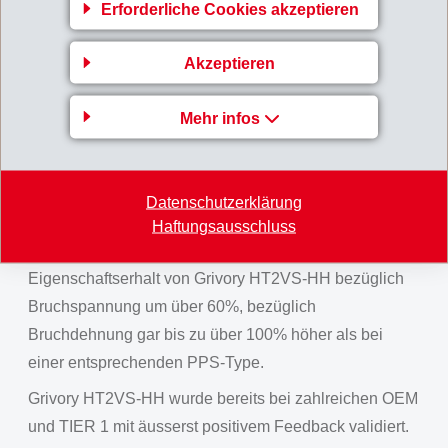
Erforderliche Cookies akzeptieren
Hochleistungskunststoffen: Das Spannungs-
Dehnungs-Verhalten ist mit einem gleichartig
Akzeptieren
verstärkten PPS auf Augenhöhe, wobei Grivory
HT2VS-HH eine höhere Bruchdehnung aufweist.
Mehr infos
Vergleicht man die Hitzealterungsbeständigkeit beider
Materialien nach 1000 Stunden bei 250°C, zeigt
Grivory HT2VS-HH eine deutlich höhere Beständigkeit.
Datenschutzerklärung
Ausgehend von bereits höher liegenden mechanischen
Haftungsausschluss
Eigenschaften im angealterten Zustand ist der
Eigenschaftserhalt von Grivory HT2VS-HH bezüglich
Bruchspannung um über 60%, bezüglich
Bruchdehnung gar bis zu über 100% höher als bei
einer entsprechenden PPS-Type.
Grivory HT2VS-HH wurde bereits bei zahlreichen OEM
und TIER 1 mit äusserst positivem Feedback validiert.