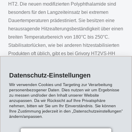
HT2. Die neuen modifizierten Polyphthalamide sind
besonders für den Langzeiteinsatz bei extremen
Dauertemperaturen prädestiniert. Sie besitzen eine
herausragende Hitzealterungsbeständigkeit über einen
breiten Temperaturbereich von 180°C bis 250°C.
Stabilisatorlücken, wie bei anderen hitzestabilisierten
Produkten oft üblich, gibt es bei Grivory HT2VS-HH
nicht. Bemerkenswert am neuen EMS-Werkstoff ist
ausserdem, dass die Alterungsbeständigkeit mit
Datenschutz-Einstellungen
steigenden Temperaturen sogar zunimmt! Im obersten
Wir verwenden Cookies und Targeting zur Verarbeitung
Bereich von 230 bis 250°C besitzen die Produkte einen
personenbezogener Daten. Dies nutzen wir um Ergebnisse
aussergewöhnlich hohen Eigenschaftserhalt. So zeigt
zu messen und/oder den Inhalt unserer Website
anzupassen. Da wir Rücksicht auf Ihre Privatsphäre
Grivory HT2VS-HH beispielsweise bei 250°C über
nehmen, bitten wir Sie um Ihr Einverständnis. Sie können
Ihre Zustimmung jederzeit in den „Datenschutzeinstellungen“
3000 Stunden eine nahezu konstante Bruchspannung.
ändern/anpassen.
Exzellenter Eigenschaftserhalt
Grivory HT2VS-HH überzeugt im Vergleich mit anderen