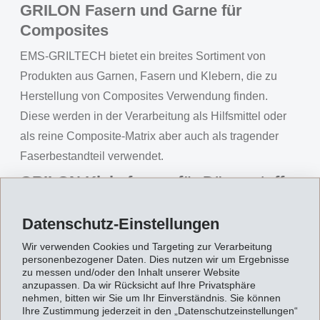
GRILON Fasern und Garne für
Composites
EMS-GRILTECH bietet ein breites Sortiment von
Produkten aus Garnen, Fasern und Klebern, die zu
Herstellung von Composites Verwendung finden.
Diese werden in der Verarbeitung als Hilfsmittel oder
als reine Composite-Matrix aber auch als tragender
Faserbestandteil verwendet.
GRILON Klebefasern für Dämmstoffe
im Baubereich
Datenschutz-Einstellungen
In Zusammenarbeit mit grossen Anlagenherstellern
Wir verwenden Cookies und Targeting zur Verarbeitung
haben wir Bikomponenten-Klebefasern entwickelt, die
personenbezogener Daten. Dies nutzen wir um Ergebnisse
zur Verfestigung von Holzfaserdämmplatten verwendet
zu messen und/oder den Inhalt unserer Website
anzupassen. Da wir Rücksicht auf Ihre Privatsphäre
werden. Der Vorteil ist die hohe Klebewirkung auch im
nehmen, bitten wir Sie um Ihr Einverständnis. Sie können
feuchten Substrat und bei geringer
Ihre Zustimmung jederzeit in den „Datenschutzeinstellungen“