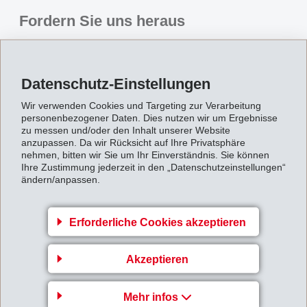
Fordern Sie uns heraus
Die erfahrenen Mitarbeitenden von EMS-GRIVORY
begleiten Kunden durch den gesamten
Datenschutz-Einstellungen
Entwicklungsprozess neuer Anwendungen. Von der
ersten Idee bis hin zur Serienreife bietet EMS-
Wir verwenden Cookies und Targeting zur Verarbeitung
personenbezogener Daten. Dies nutzen wir um Ergebnisse
GRIVORY umfassende Serviceleistungen an. Dazu
zu messen und/oder den Inhalt unserer Website
zählen Unterstützung in der Konzeptphase,
anzupassen. Da wir Rücksicht auf Ihre Privatsphäre
nehmen, bitten wir Sie um Ihr Einverständnis. Sie können
Machbarkeits- und Wirtschaftlichkeitsstudien, die
Ihre Zustimmung jederzeit in den „Datenschutzeinstellungen“
ändern/anpassen.
Auswahl optimaler Werkstoffe, massgeschneiderte
Vergleichsstudien sowie die Beratung bei der Bauteil-
und Werkzeugauslegung. Darüber hinaus umfasst das
Erforderliche Cookies akzeptieren
Angebot die Prozessoptimierung und die Entwicklung
von Verarbeitungs- und Nachfolgeprozessen, um eine
Akzeptieren
effiziente und nachhaltige Umsetzung sicherzustellen.
Mehr infos