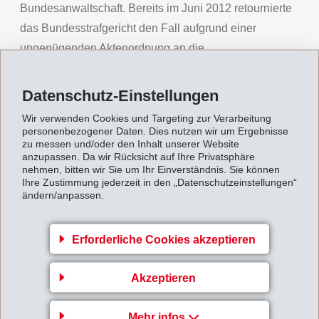
Bundesanwaltschaft. Bereits im Juni 2012 retournierte
das Bundesstrafgericht den Fall aufgrund einer
ungenügenden Aktenordnung an die
Bundesanwaltschaft, und im Juli 2012 wurde die erste
Anklage wegen gravierender formeller Mängel
Datenschutz-Einstellungen
ebenfalls an die Bundesanwaltschaft zurückgewiesen.
Wir verwenden Cookies und Targeting zur Verarbeitung
personenbezogener Daten. Dies nutzen wir um Ergebnisse
Mit der neuerlichen Rückweisung liegt der Fall wieder
zu messen und/oder den Inhalt unserer Website
bei der Bundesanwaltschaft zur zusätzlichen
anzupassen. Da wir Rücksicht auf Ihre Privatsphäre
nehmen, bitten wir Sie um Ihr Einverständnis. Sie können
Untersuchung, womit sich der Fall nochmals verzögert
Ihre Zustimmung jederzeit in den „Datenschutzeinstellungen“
und weitere Anklagepunkte zu verjähren drohen.
ändern/anpassen.
EMS ist erschüttert, dass aufgrund von fortgesetzten
formellen Vorgehensfehlern der Bundesanwaltschaft
Erforderliche Cookies akzeptieren
die Durchsetzung von materiellen Rechtsansprüchen
Akzeptieren
in der Schweiz offensichtlich nicht mehr gewährleistet
ist. Im Rahmen der nun über 6-jährigen Untersuchung
Mehr infos
beurteilten bereits vier unabhängige Gutachter den