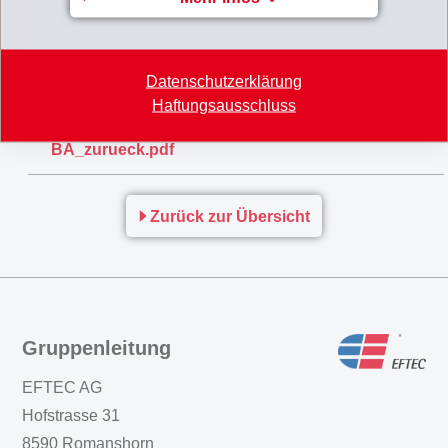
Geheimnisgehalt der bei den Beschuldigten
beschlagnahmten Dokumente als gegeben...
Datenschutzerklärung
130207_MM_Rechtsfall_EMS-
Haftungsausschluss
CHEMIE_Gericht_weist_auch_zweite_Anklage_an_
BA_zurueck.pdf
Zurück zur Übersicht
Gruppenleitung
EFTEC AG
Hofstrasse 31
8590 Romanshorn