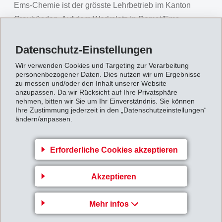
Ems-Chemie ist der grösste Lehrbetrieb im Kanton
Graubünden. Auf dem Werkplatz in Domat/Ems,
werden 140 Lernende in 17 Lehrberufen ausgebildet.
Hinzu kommen rund weitere 100 Lernende von
Datenschutz-Einstellungen
externen Betrieben. Das Unternehmen bietet
Wir verwenden Cookies und Targeting zur Verarbeitung
personenbezogener Daten. Dies nutzen wir um Ergebnisse
Lernenden und Fachkräften hervorragende
zu messen und/oder den Inhalt unserer Website
Voraussetzungen – insbesondere in der Berufsbildung
anzupassen. Da wir Rücksicht auf Ihre Privatsphäre
nehmen, bitten wir Sie um Ihr Einverständnis. Sie können
profitieren Lernende von Auslandaufenthalten und
Ihre Zustimmung jederzeit in den „Datenschutzeinstellungen“
einer Vielzahl an interessanten Benefits.
ändern/anpassen.
Erforderliche Cookies akzeptieren
Akzeptieren
Mehr infos