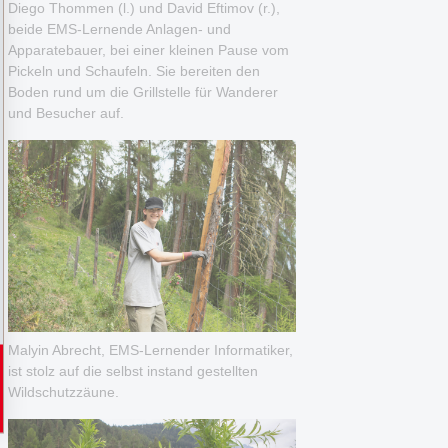
Diego Thommen (l.) und David Eftimov (r.),
beide EMS-Lernende Anlagen- und
Apparatebauer, bei einer kleinen Pause vom
Pickeln und Schaufeln. Sie bereiten den
Boden rund um die Grillstelle für Wanderer
und Besucher auf.
Malyin Abrecht, EMS-Lernender Informatiker,
ist stolz auf die selbst instand gestellten
Wildschutzzäune.