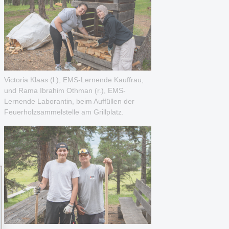
Victoria Klaas (l.), EMS-Lernende Kauffrau,
und Rama Ibrahim Othman (r.), EMS-
Lernende Laborantin, beim Auffüllen der
Feuerholzsammelstelle am Grillplatz.