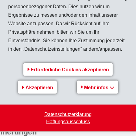
personenbezogener Daten. Dies nutzen wir um
Ergebnisse zu messen und/oder den Inhalt unserer
Website anzupassen. Da wir Rücksicht auf Ihre
den an verschiedenen Einsatzorten im ganzen
Privatsphäre nehmen, bitten wir Sie um Ihr
on Mario Molinaro, Leiter Unterhalt Ost der Gemeinde Scuol,
Einverständnis. Sie können Ihre Zustimmung jederzeit
ol Haselsträucher geschnitten und Waldweiden aufgeräumt,
in den „Datenschutzeinstellungen“ ändern/anpassen.
ellt, in Sent Alpweiden ausgeschnitten, bei Ftan
arasp Weidezäune repariert und der Spielplatz mit neuen
ie der ganzen Region langfristig zugutekommen. Insgesamt
Erforderliche Cookies akzeptieren
ldnern mehrere hundert Arbeitsstunden zugunsten der
den auch körperlich: Mit Pickel, Schaufel und viel Teamgeist
Akzeptieren
Mehr infos
skelkater, schmutzige Hände und jede Menge gemeinsame
lz, am Ende der Woche sichtbare Resultate geschaffen zu
Datenschutzerklärung
Haftungsausschluss
innerungen