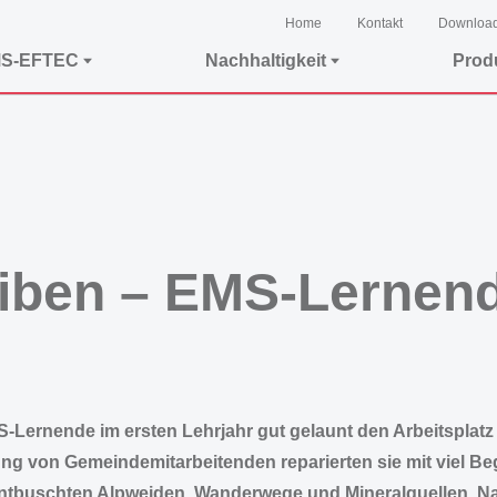
Home
Kontakt
Downloa
MS-EFTEC
Nachhaltigkeit
Prod
eiben – EMS-Lernend
S-Lernende im ersten Lehrjahr gut gelaunt den Arbeitsplatz
tung von Gemeindemitarbeitenden reparierten sie mit viel B
r entbuschten Alpweiden, Wanderwege und Mineralquellen. 