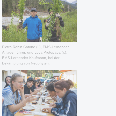
Pietro Robin Catone (l.), EMS-Lernender
Anlagenführer, und Luca Protopapa (r.),
EMS-Lernender Kaufmann, bei der
Bekämpfung von Neophyten.