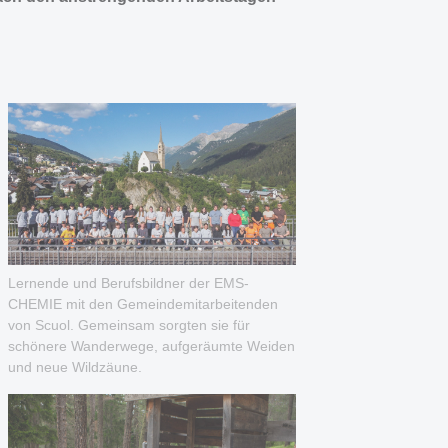
Lernende und Berufsbildner der EMS-
CHEMIE mit den Gemeindemitarbeitenden
von Scuol. Gemeinsam sorgten sie für
schönere Wanderwege, aufgeräumte Weiden
und neue Wildzäune.