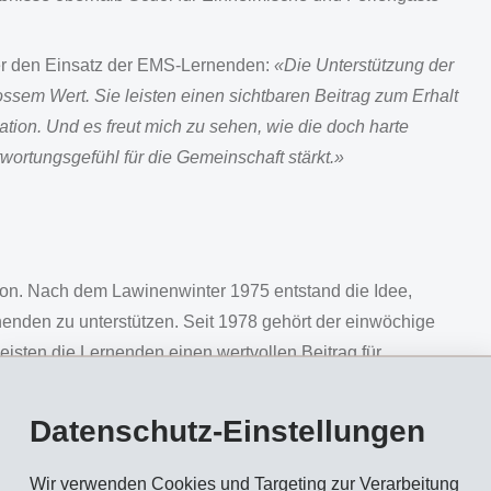
ber den Einsatz der EMS-Lernenden:
«Die Unterstützung der
sem Wert. Sie leisten einen sichtbaren Beitrag zum Erhalt
tion. Und es freut mich zu sehen, wie die doch harte
wortungsgefühl für die Gemeinschaft stärkt.»
r
on. Nach dem Lawinenwinter 1975 entstand die Idee,
nenden zu unterstützen. Seit 1978 gehört der einwöchige
 leisten die Lernenden einen wertvollen Beitrag für
 über den Berufsalltag hinausgehen. In den letzten Jahren
Juf und im Val Surses im Einsatz.
Datenschutz-Einstellungen
n aufräumen, Zäune und Brücken
Wir verwenden Cookies und Targeting zur Verarbeitung