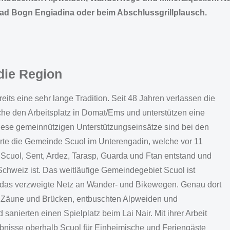
ad Bogn Engiadina oder beim Abschlussgrillplausch.
die Region
ts eine sehr lange Tradition. Seit 48 Jahren verlassen die
he den Arbeitsplatz in Domat/Ems und unterstützen eine
iese gemeinnützigen Unterstützungseinsätze sind bei den
erte die Gemeinde Scuol im Unterengadin, welche vor 11
Scuol, Sent, Ardez, Tarasp, Guarda und Ftan entstand und
chweiz ist. Das weitläufige Gemeindegebiet Scuol ist
 das verzweigte Netz an Wander- und Bikewegen. Genau dort
n Zäune und Brücken, entbuschten Alpweiden und
anierten einen Spielplatz beim Lai Nair. Mit ihrer Arbeit
ebnisse oberhalb Scuol für Einheimische und Feriengäste