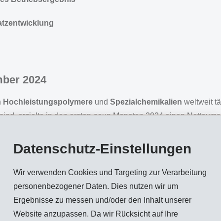
atzentwicklung
mber 2024
n
Hochleistungspolymere
und
Spezialchemikalien
weltweit t
erzielte in den ersten neun Monaten 2024 einen Nettoumsat
ranken die Umsatzentwicklung in Schweizer Franken. Die 2023 la
ugeschäften verzeichnete ausgezeichnete Erfolge. So übertraf da
Datenschutz-Einstellungen
artal dasjenige des Vorjahres deutlich.
Wir verwenden Cookies und Targeting zur Verarbeitung
egen, wie erwartet, verhalten und die Konsumstimmung, insbes
personenbezogener Daten. Dies nutzen wir um
nandersetzungen und geopolitische Handelskonflikte drücken we
Ergebnisse zu messen und/oder den Inhalt unserer
 höhere Preise schwächen die Kaufkraft. Die wichtigste europ
Website anzupassen. Da wir Rücksicht auf Ihre
 Industrie zeigt nach wie vor keine Erholung. In China fehlt es 