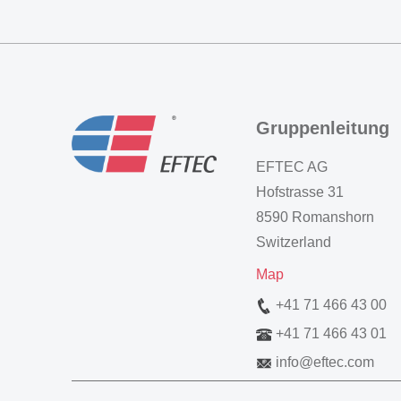
Gruppenleitung
EFTEC AG
Hofstrasse 31
8590 Romanshorn
Switzerland
Map
+41 71 466 43 00
+41 71 466 43 01
info
@
eftec.com