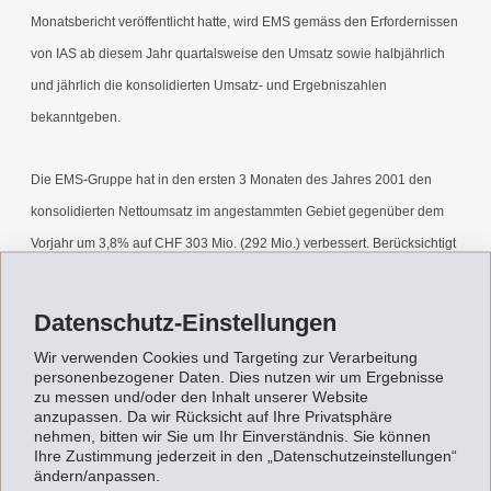
Monatsbericht veröffentlicht hatte, wird EMS gemäss den Erfordernissen
von IAS ab diesem Jahr quartalsweise den Umsatz sowie halbjährlich
und jährlich die konsolidierten Umsatz- und Ergebniszahlen
bekanntgeben.
Die EMS-Gruppe hat in den ersten 3 Monaten des Jahres 2001 den
konsolidierten Nettoumsatz im angestammten Gebiet gegenüber dem
Vorjahr um 3,8% auf CHF 303 Mio. (292 Mio.) verbessert. Berücksichtigt
man die rückwirkend auf Anfang 2001 übernommene Axantis-Gruppe,
beträgt die Steigerung 14,9% auf CHF 335 Mio. Sowohl die Umsatz- als
Datenschutz-Einstellungen
auch die Ergebnisentwicklung liegen im Rahmen der Erwartungen.
Wir verwenden Cookies und Targeting zur Verarbeitung
personenbezogener Daten. Dies nutzen wir um Ergebnisse
zu messen und/oder den Inhalt unserer Website
Für das gesamte Jahr 2001 erwartet EMS - vor allem infolge des
anzupassen. Da wir Rücksicht auf Ihre Privatsphäre
Erwerbs von Axantis - ein Umsatzwachstum im zweistelligen Bereich
nehmen, bitten wir Sie um Ihr Einverständnis. Sie können
Ihre Zustimmung jederzeit in den „Datenschutzeinstellungen“
und ein Betriebsergebnis (EBIT) auf Vorjahreshöhe.
ändern/anpassen.