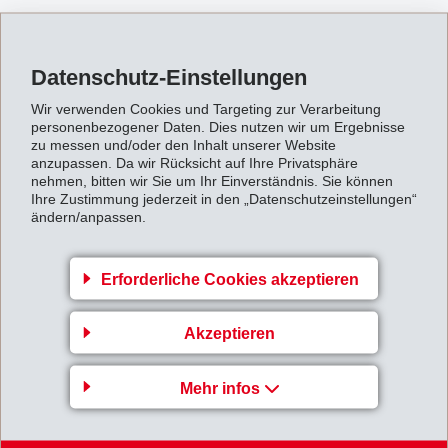
IF_Medienmitteilung_000510.pdf
Datenschutz-Einstellungen
Zurück zur Übersicht
Wir verwenden Cookies und Targeting zur Verarbeitung
personenbezogener Daten. Dies nutzen wir um Ergebnisse
zu messen und/oder den Inhalt unserer Website
anzupassen. Da wir Rücksicht auf Ihre Privatsphäre
nehmen, bitten wir Sie um Ihr Einverständnis. Sie können
Ihre Zustimmung jederzeit in den „Datenschutzeinstellungen“
ändern/anpassen.
Gruppenleitung
EFTEC AG
Erforderliche Cookies akzeptieren
Hofstrasse 31
8590 Romanshorn
Akzeptieren
Switzerland
Mehr infos
Map
+41 71 466 43 00