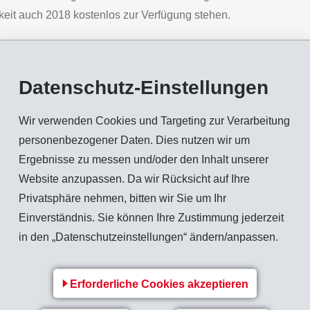
keit auch 2018 kostenlos zur Verfügung stehen.
Datenschutz-Einstellungen
unglaubliche Geschichte" konnte seit der Eröffnung zum 75 J
, über 300 historischen Dokumenten, Requisiten und Anlagentei
Wir verwenden Cookies und Targeting zur Verarbeitung
 Ausstellung auf 1'400 m2 durch die Geschichte der EMS-CHEM
personenbezogener Daten. Dies nutzen wir um
eben.
Ergebnisse zu messen und/oder den Inhalt unserer
eröffnete EMSORAMA begeisterte bereits über 10'000 Besucher
Website anzupassen. Da wir Rücksicht auf Ihre
“ zum spielerischen Entdecken von Phänomenen aus Natur und 
Privatsphäre nehmen, bitten wir Sie um Ihr
 400 m2 grossen Experimentierfläche den Besuchern jeden Alte
Einverständnis. Sie können Ihre Zustimmung jederzeit
et die Lampe ohne Kabel, weshalb zeigen unsere Augen nicht imm
in den „Datenschutzeinstellungen“ ändern/anpassen.
Schulklassen und andere interessierte Gruppen jeden Alters au
ie Ausstellung; im EMSORAMA begleiten erfahrene Betreuer di
Erforderliche Cookies akzeptieren
mie.ch/ausstellung oder www.emsorama.ch bzw. unter Telefon