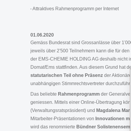
- Attraktives Rahmenprogramm per Internet
01.06.2020
Gemäss Bundesrat sind Grossanlässe über 1'000
jeweils über 2'500 Teilnehmern kann die für de
der EMS-CHEMIE HOLDING AG deshalb nicht in
Domat/Ems stattfinden. Aus diesem Grund hat der
statutarischen Teil ohne Präsenz
der Aktionäre
unabhängigen Stimmrechtsvertreter durchzuführ
Das beliebte
Rahmenprogramm
der Generalve
geniessen. Mittels einer Online-Übertragung kön
(Verwaltungsratspräsident) und
Magdalena Mart
Mitarbeiter-Präsentationen von
Innovationen m
wird das renommierte
Bündner Solistenensem