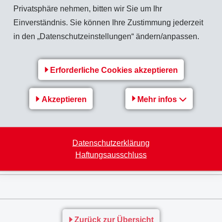
Privatsphäre nehmen, bitten wir Sie um Ihr
Einverständnis. Sie können Ihre Zustimmung jederzeit
lversammlung und den Weisungsformularen an den
in den „Datenschutzeinstellungen“ ändern/anpassen.
lich
Mitte Juli 2020
per Post an die Aktionäre verschickt. Das
rd für Aktionäre am
Samstag, 8. August 2020, um 10.30
ein.
Erforderliche Cookies akzeptieren
t der Durchführung sowohl dem grossen Interesse der
ung der Generalversammlung als "Volksfest" bestmöglichst
Akzeptieren
Mehr infos
rsammlung am 7. August 2021 soll dann wieder in der
d mit zahlreichen persönlichen Kontakten durchgeführt
Datenschutzerklärung
Haftungsausschluss
Zurück zur Übersicht