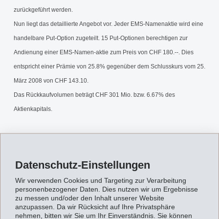
zurückgeführt werden.
Nun liegt das detaillierte Angebot vor. Jeder EMS-Namenaktie wird eine
handelbare Put-Option zugeteilt. 15 Put-Optionen berechtigen zur
Andienung einer EMS-Namen-aktie zum Preis von CHF 180.--. Dies
entspricht einer Prämie von 25.8% gegenüber dem Schlusskurs vom 25.
März 2008 von CHF 143.10.
Das Rückkaufvolumen beträgt CHF 301 Mio. bzw. 6.67% des
Aktienkapitals.
Die Put-Optionen werden vom 28. März 2008 bis und mit 11. April 2008
an der SWX Swiss Exchange unter der Valorennummer 3 866 892
Datenschutz-Einstellungen
gehandelt. Die Ausübung der Put-Optionen erfolgt am 14. April 2008.
Wir verwenden Cookies und Targeting zur Verarbeitung
personenbezogener Daten. Dies nutzen wir um Ergebnisse
Weitere Informationen sind den Inseratetexten zu entnehmen, welche
zu messen und/oder den Inhalt unserer Website
anzupassen. Da wir Rücksicht auf Ihre Privatsphäre
am 27. März 2008 publiziert werden.
nehmen, bitten wir Sie um Ihr Einverständnis. Sie können