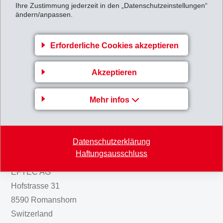
Ihre Zustimmung jederzeit in den „Datenschutzeinstellungen“
ändern/anpassen.
Über das definitive Rückkaufergebnis wird EMS voraussichtlich am 15.
April 2008 informieren.
Erforderliche Cookies akzeptieren
Aktienrueckkauf_Maerz_2008.pdf
Akzeptieren
Zurück zur Übersicht
Mehr infos
Datenschutzerklärung
Gruppenleitung
Haftungsausschluss
EFTEC AG
Hofstrasse 31
8590 Romanshorn
Switzerland