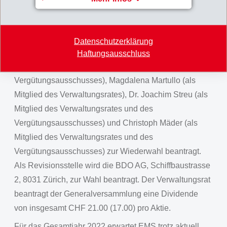
stärker als das Betriebsergebnis.
Der ordentlichen Generalversammlung vom 13. August
2022 der EMS-CHEMIE HOLDING AG werden die
Datenschutzerklärung
bisherigen Verwaltungsratsmitglieder Bernhard Merki
Haftungsausschluss
(als Verwaltungsratspräsident und als Mitglied des
Vergütungsausschusses), Magdalena Martullo (als
Mitglied des Verwaltungsrates), Dr. Joachim Streu (als
Mitglied des Verwaltungsrates und des
Vergütungsausschusses) und Christoph Mäder (als
Mitglied des Verwaltungsrates und des
Vergütungsausschusses) zur Wiederwahl beantragt.
Als Revisionsstelle wird die BDO AG, Schiffbaustrasse
2, 8031 Zürich, zur Wahl beantragt. Der Verwaltungsrat
beantragt der Generalversammlung eine Dividende
von insgesamt CHF 21.00 (17.00) pro Aktie.
Für das Gesamtjahr 2022 erwartet EMS trotz aktuell