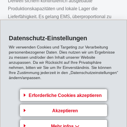
Derweil sichern kontinuierlich ausgebaute
Produktionskapazitäten und lokale Lager die
Lieferfähigkeit. Es gelang EMS, überproportional zu
den Entwicklungen in den Märkten zu wachsen. Die
steigende Teuerung, insbesondere auf Rohstoffen und
Datenschutz-Einstellungen
Energie, erforderte entsprechende
Wir verwenden Cookies und Targeting zur Verarbeitung
Verkaufspreiserhöhungen bei den Kunden.
personenbezogener Daten. Dies nutzen wir um Ergebnisse
zu messen und/oder den Inhalt unserer Website
Der konsolidierte
Nettoumsatz
erhöhte sich im
anzupassen. Da wir Rücksicht auf Ihre Privatsphäre
Vergleich zum Vorjahr um 10.1% auf CHF 1'284 Mio.
nehmen, bitten wir Sie um Ihr Einverständnis. Sie können
Ihre Zustimmung jederzeit in den „Datenschutzeinstellungen“
(1'166). Das
Betriebsergebnis (EBIT)
erreichte CHF
ändern/anpassen.
324 Mio. (322) und lag 0.8% über Vorjahr, der
betriebliche Cash Flow (EBITDA) belief sich auf CHF
Erforderliche Cookies akzeptieren
354 Mio. (350) und damit 1.2% über Vorjahr. Die EBIT-
Marge beträgt 25.2% (27.6%), die EBITDA-Marge
Akzeptieren
27.6% (30.0%). Aufgrund der rohstoffkostenbedingten
Verkaufspreiserhöhungen entwickelte sich der Umsatz
Mehr infos