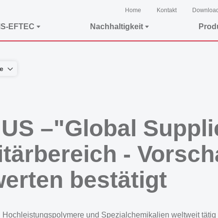
Home
Kontakt
Downloa
MS-EFTEC
Nachhaltigkeit
Prod
e
US –"Global Suppli
tärbereich - Vorsch
rten bestätigt
Hochleistungspolymere und Spezialchemikalien weltweit tätig 