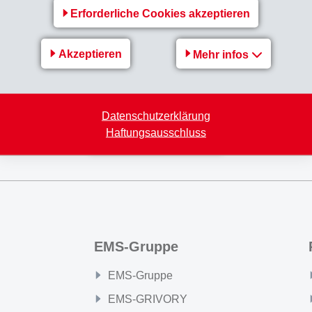
Erforderliche Cookies akzeptieren
nnovative Produkte und Lösungen rasch in die Märkte eingeführ
rt einen Nettoumsatz und ein Betriebsergebnis (EBIT) leicht 
Akzeptieren
Mehr infos
werte erreichen.
Award 2018
Datenschutzerklärung
Haftungsausschluss
Zurück zur Übersicht
EMS-Gruppe
EMS-Gruppe
EMS-GRIVORY