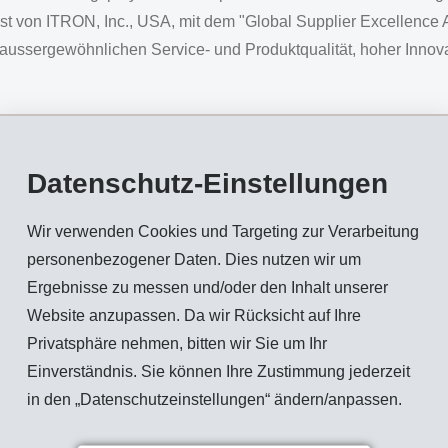
von ITRON, Inc., USA, mit dem "Global Supplier Excellence 
ussergewöhnlichen Service- und Produktqualität, hoher Innova
Datenschutz-Einstellungen
cklungspartner von EMS, ist ein weltweites Technologieunterneh
ie- und Wasserressourcenmanagement. "Diese Auszeichnung ist 
Wir verwenden Cookies und Targeting zur Verarbeitung
rika weiter zu erschliessen", hält Magdalena Martullo, CEO der
personenbezogener Daten. Dies nutzen wir um
nitäranwendungen in den Bereichen Heiss- und Trinkwasser sc
Ergebnisse zu messen und/oder den Inhalt unserer
rnehmen Kosteneinsparungen von bis zu 60% erzielen.
Website anzupassen. Da wir Rücksicht auf Ihre
Privatsphäre nehmen, bitten wir Sie um Ihr
unehmend verlangsamende weltweite Konjunktur und bereitete s
Einverständnis. Sie können Ihre Zustimmung jederzeit
arauf vor. Die Auszeichnung im Sanitärbereich bestätigt den 
in den „Datenschutzeinstellungen“ ändern/anpassen.
men in Umsetzung, die bereits 2019 ihre volle Wirkung erziel
zuversichtlich. Die erfolgreiche Strategie des Wachstums mit S