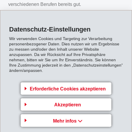
verschiedenen Berufen bereits gut.
Lernende als Botschafter
Im Lehrlingslager 2019 leisten die 40 EMS-Lernenden
Datenschutz-Einstellungen
mit 5 EMS-Berufsbildnern rund 200 Tage harte Arbeit,
Wir verwenden Cookies und Targeting zur Verarbeitung
also etwa so viel, wie ein Mitarbeiter der Gemeinde in
personenbezogener Daten. Dies nutzen wir um Ergebnisse
einem ganzen Jahr zu leisten vermag. Auch die
zu messen und/oder den Inhalt unserer Website
anzupassen. Da wir Rücksicht auf Ihre Privatsphäre
Gemeinde Bregaglia sieht den Einsatz durchwegs
nehmen, bitten wir Sie um Ihr Einverständnis. Sie können
positiv: "Wir Bergeller schätzen den tatkräftigen und
Ihre Zustimmung jederzeit in den „Datenschutzeinstellungen“
ändern/anpassen.
unentgeltlichen Unterstützungseinsatz der EMS-
Lernenden sehr", meint Fernando Giovanoli, Vize-
Erforderliche Cookies akzeptieren
Gemeindepräsident von Bregaglia. Auch für die
Lernenden ist es etwas Besonderes, sich gemeinnützig
Akzeptieren
zu betätigen und sich selber und das Bergell besser
kennen zu lernen. Die Woche ist nicht nur reich an
Mehr infos
Anstrengung und strenger Arbeit, es gibt auch viele
tolle Momente und neue Erfahrungen: "Es tut gut, statt