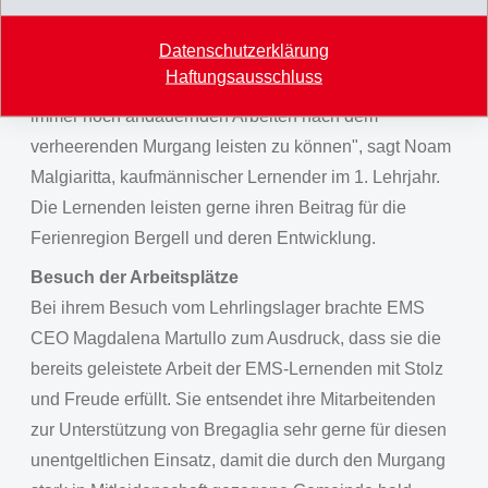
täglich im Büro am Computer zu sitzen, mal eine ganze
Datenschutzerklärung
Woche lang draussen mit Pickel und Schaufel zu
Haftungsausschluss
arbeiten. Ich bin auch stolz, meinen Beitrag zu den
immer noch andauernden Arbeiten nach dem
verheerenden Murgang leisten zu können", sagt Noam
Malgiaritta, kaufmännischer Lernender im 1. Lehrjahr.
Die Lernenden leisten gerne ihren Beitrag für die
Ferienregion Bergell und deren Entwicklung.
Besuch der Arbeitsplätze
Bei ihrem Besuch vom Lehrlingslager brachte EMS
CEO Magdalena Martullo zum Ausdruck, dass sie die
bereits geleistete Arbeit der EMS-Lernenden mit Stolz
und Freude erfüllt. Sie entsendet ihre Mitarbeitenden
zur Unterstützung von Bregaglia sehr gerne für diesen
unentgeltlichen Einsatz, damit die durch den Murgang