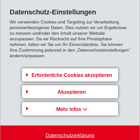
welcher diese Auszeichnung erhielt. Eigens für EMS-
Datenschutz-Einstellungen
CHEMIE schuf GM 2010 die neue Preiskategorie
Wir verwenden Cookies und Targeting zur Verarbeitung
"Resins and Raw Materials". Bei der Preisverleihung
personenbezogener Daten. Dies nutzen wir um Ergebnisse
lobte GM nicht nur die exzellente langjährige
zu messen und/oder den Inhalt unserer Website
anzupassen. Da wir Rücksicht auf Ihre Privatsphäre
Geschäftsbeziehung mit EMS, sondern hob vor allem
nehmen, bitten wir Sie um Ihr Einverständnis. Sie können
Ihre Zustimmung jederzeit in den „Datenschutzeinstellungen“
die hervorragenden Leistungen im Rahmen innovativer
ändern/anpassen.
Technologien sowie die rasche Reaktionszeit von EMS
als Entwicklungspartner hervor.
Erforderliche Cookies akzeptieren
Innerhalb GM geniesst die Auszeichnung eine hohe
Reputation, weshalb dem Preis eine grosse Bedeutung
Akzeptieren
als Basis für weitere Automobilentwicklungen
zukommt.
Mehr infos
130322_EMS_erhaelt_erneut_GM_Supplier_of_the
_Year_Award.pdf
Datenschutzerklärung