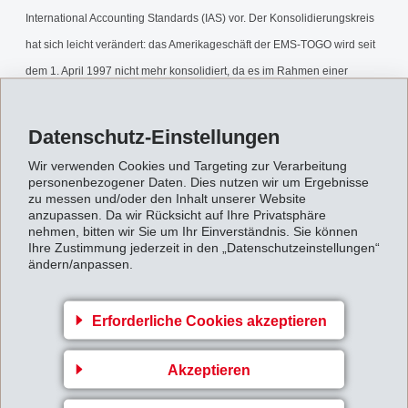
International Accounting Standards (IAS) vor. Der Konsolidierungskreis
hat sich leicht verändert: das Amerikageschäft der EMS-TOGO wird seit
dem 1. April 1997 nicht mehr konsolidiert, da es im Rahmen einer
weltweiten Kooperationsvereinbarung an die H.B. Fuller, USA, verkauft
wurde.
Datenschutz-Einstellungen
Wir verwenden Cookies und Targeting zur Verarbeitung
Halbjahresbericht1998.pdf
personenbezogener Daten. Dies nutzen wir um Ergebnisse
zu messen und/oder den Inhalt unserer Website
anzupassen. Da wir Rücksicht auf Ihre Privatsphäre
Zurück zur Übersicht
nehmen, bitten wir Sie um Ihr Einverständnis. Sie können
Ihre Zustimmung jederzeit in den „Datenschutzeinstellungen“
ändern/anpassen.
Erforderliche Cookies akzeptieren
Gruppenleitung
Akzeptieren
EFTEC AG
Hofstrasse 31