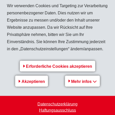
Wir verwenden Cookies und Targeting zur Verarbeitung
, weder in den Anstellungsbedingungen noch in der Praxis. EMS weist die Vorwürfe
personenbezogener Daten. Dies nutzen wir um
Ergebnisse zu messen und/oder den Inhalt unserer
Website anzupassen. Da wir Rücksicht auf Ihre
haltlosen Vorwürfe werden von EMS in diesem Zusammenhang gesehen.
Privatsphäre nehmen, bitten wir Sie um Ihr
Einverständnis. Sie können Ihre Zustimmung jederzeit
in den „Datenschutzeinstellungen“ ändern/anpassen.
Zurück zur Übersicht
Erforderliche Cookies akzeptieren
Akzeptieren
Mehr infos
EMS-Gruppe
Datenschutzerklärung
EMS-Gruppe
Haftungsausschluss