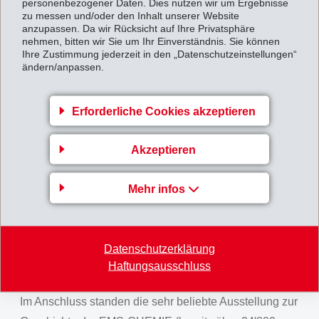
personenbezogener Daten. Dies nutzen wir um Ergebnisse
unabhängiger Stimmrechtsvertreter.
zu messen und/oder den Inhalt unserer Website
anzupassen. Da wir Rücksicht auf Ihre Privatsphäre
Im vergrösserten Festzelt
auf dem Werkplatz
nehmen, bitten wir Sie um Ihr Einverständnis. Sie können
Ihre Zustimmung jederzeit in den „Datenschutzeinstellungen“
Domat/Ems erhielten die Aktionäre ein
dreigängiges
ändern/anpassen.
Mittagsmenü
serviert. Selbstverständlich wurde die
Bündner Puurachalb-Bratwurst
im Hauptgang
Erforderliche Cookies akzeptieren
serviert.
4 Köche
der Cantinetta Bialla mit
53 Helfern
der
Männerriege Tamins
und der
Landfrauen
standen
Akzeptieren
für die Zubereitung von
145
kg Blattsalat,
77
kg
Bündnerfleisch,
2'650
Bündner Puurachalb-Bratwürste,
Mehr infos
280
kg Bohnen,
485
kg Kartoffeln sowie
310
kg Panna
Cotta mit
60
kg frischen Beeren im Einsatz. Das 3-
Gänge-Mittagessen wurde den
2'611
Anwesenden von
Datenschutzerklärung
127 Mitgliedern
verschiedener Vereine aus der Region
Haftungsausschluss
serviert.
Im Anschluss standen die sehr beliebte Ausstellung zur