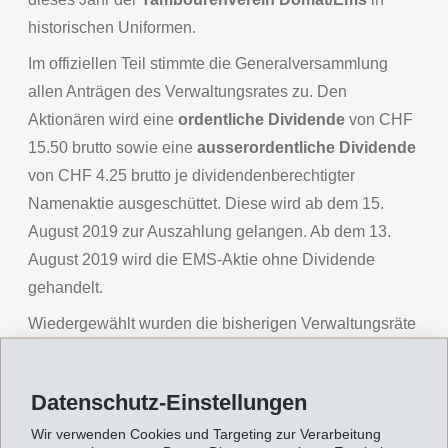
historischen Uniformen.
Im offiziellen Teil stimmte die Generalversammlung
allen Anträgen des Verwaltungsrates zu. Den
Aktionären wird eine
ordentliche Dividende
von CHF
15.50 brutto sowie eine
ausserordentliche Dividende
von CHF 4.25 brutto je dividendenberechtigter
Namenaktie ausgeschüttet. Diese wird ab dem 15.
August 2019 zur Auszahlung gelangen. Ab dem 13.
August 2019 wird die EMS-Aktie ohne Dividende
gehandelt.
Wiedergewählt wurden die bisherigen Verwaltungsräte
Dr. Ulf Berg (Präsident), Magdalena Martullo
(Vizepräsidentin), Dr. Joachim Streu, Bernhard Merki
Datenschutz-Einstellungen
und Christoph Mäder, sowie Ernst & Young AG, Zürich,
Wir verwenden Cookies und Targeting zur Verarbeitung
als Revisionsstelle und Dr. iur. Robert K. Däppen als