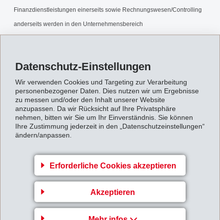
Finanzdienstleistungen einerseits sowie Rechnungswesen/Controlling
anderseits werden in den Unternehmensbereich
Finanzen/Rechnungswesen zusammengefasst und durch Herrn
Germann geführt.
Datenschutz-Einstellungen
Rueckkehr_P._Germann.pdf
Wir verwenden Cookies und Targeting zur Verarbeitung
personenbezogener Daten. Dies nutzen wir um Ergebnisse
zu messen und/oder den Inhalt unserer Website
Zurück zur Übersicht
anzupassen. Da wir Rücksicht auf Ihre Privatsphäre
nehmen, bitten wir Sie um Ihr Einverständnis. Sie können
Ihre Zustimmung jederzeit in den „Datenschutzeinstellungen“
ändern/anpassen.
Erforderliche Cookies akzeptieren
Gruppenleitung
EFTEC AG
Akzeptieren
Hofstrasse 31
Mehr infos
8590 Romanshorn