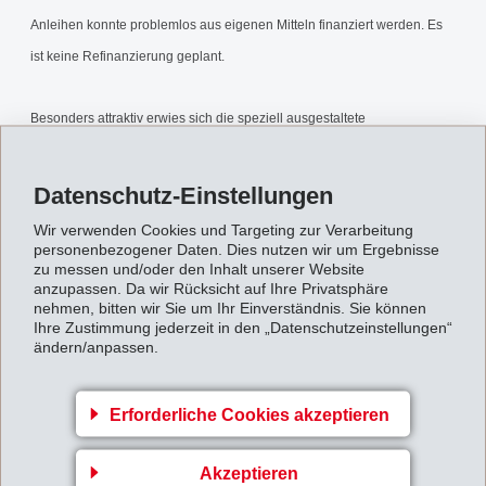
Anleihen konnte problemlos aus eigenen Mitteln finanziert werden. Es
ist keine Refinanzierung geplant.
Besonders attraktiv erwies sich die speziell ausgestaltete
Wandelanleihe, bei welcher der Anleihensnehmer (Obligationär) statt
einer Rückerstattung in bar den Bezug von EMS- oder LONZA-
Datenschutz-Einstellungen
Namenaktien wählen konnte.
Wir verwenden Cookies und Targeting zur Verarbeitung
personenbezogener Daten. Dies nutzen wir um Ergebnisse
Tilgung_Anleihen_2008.pdf
zu messen und/oder den Inhalt unserer Website
anzupassen. Da wir Rücksicht auf Ihre Privatsphäre
nehmen, bitten wir Sie um Ihr Einverständnis. Sie können
Ihre Zustimmung jederzeit in den „Datenschutzeinstellungen“
Zurück zur Übersicht
ändern/anpassen.
Erforderliche Cookies akzeptieren
Akzeptieren
Gruppenleitung