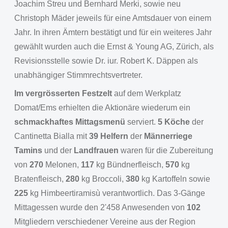
Joachim Streu und Bernhard Merki, sowie neu
Christoph Mäder jeweils für eine Amtsdauer von einem
Jahr. In ihren Ämtern bestätigt und für ein weiteres Jahr
gewählt wurden auch die Ernst & Young AG, Zürich, als
Revisionsstelle sowie Dr. iur. Robert K. Däppen als
unabhängiger Stimmrechtsvertreter.
Im vergrösserten Festzelt
auf dem Werkplatz
Domat/Ems erhielten die Aktionäre wiederum ein
schmackhaftes Mittagsmenü
serviert.
5 Köche
der
Cantinetta Bialla mit
39 Helfern
der
Männerriege
Tamins
und der
Landfrauen
waren für die Zubereitung
von
270
Melonen,
117
kg Bündnerfleisch,
570
kg
Bratenfleisch,
280
kg Broccoli,
380
kg Kartoffeln sowie
225
kg Himbeertiramisù verantwortlich. Das 3-Gänge
Mittagessen wurde den 2'458 Anwesenden von
102
Mitgliedern verschiedener Vereine aus der Region