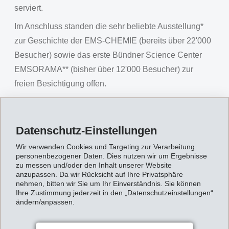
serviert.
Im Anschluss standen die sehr beliebte Ausstellung*
zur Geschichte der EMS-CHEMIE (bereits über 22'000
Besucher) sowie das erste Bündner Science Center
EMSORAMA** (bisher über 12'000 Besucher) zur
freien Besichtigung offen.
* Die Ausstellung "Die unglaubliche Geschichte der
Datenschutz-Einstellungen
EMS-CHEMIE" ist für Gruppen ab 10 Personen
Wir verwenden Cookies und Targeting zur Verarbeitung
kostenlos auf Voranmeldung zugänglich. E-Mail:
personenbezogener Daten. Dies nutzen wir um Ergebnisse
zu messen und/oder den Inhalt unserer Website
ausstellung
@
emschemie.ch
, Tel: +41 81 632 78 78,
anzupassen. Da wir Rücksicht auf Ihre Privatsphäre
nehmen, bitten wir Sie um Ihr Einverständnis. Sie können
Informationen:
www.ems-group.com.
Ihre Zustimmung jederzeit in den „Datenschutzeinstellungen“
ändern/anpassen.
** Das erste Bündner Science Center "EMSORAMA"
ist für Gruppen ab 10 Personen kostenlos und auf